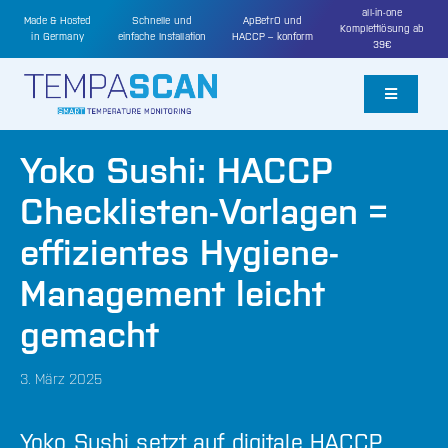
Zum
all-in-one
Made & Hosted
Schnelle und
ApBetrO und
Komplettlösung ab
Inhalt
in Germany
einfache Installation
HACCP – konform
39€
springen
Toggle
Navigatio
Video
Yoko Sushi: HACCP
Checklisten-Vorlagen =
Funktionen
effizientes Hygiene-
Preise
Management leicht
gemacht
Wissenswertes
3. März 2025
Kontakt
Yoko Sushi setzt auf digitale HACCP